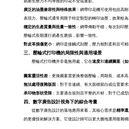
易產生壓力不均導致的印花不全或重影。
廣泛的油墨兼容性與特殊效果
：網帶印花機可使用包括高附
表現力。壓輪式通常局限于特定類型的轉印油墨，效果較為
穩定的生產質量與批量一致性
：網帶傳動平穩，每次刮印壓
壓輪式長期運行易產生磨損，影響一致性。
對皮革損傷更小
：網印是接觸式刮壓，壓力相對柔和且可精
三、壓輪式打印機的局限性與適用場景
壓輪式打印機并非毫無用處，它在
速度
和
連續圖案（如
圖案靈活性差
：更換圖案需更換整個壓輪，周期長、成本高
無法處理復雜版面
：對于非連續、有大面積留白或位置要求
承印物形狀受限
：主要適合規則且平整的片材，對于已成型
四、數字廣告設計視角下的綜合考量
從數字廣告設計的落地應用來看，其核心需求是
精準還
的更優技術解決方案。它使設計師可以更大膽地運用復雜構