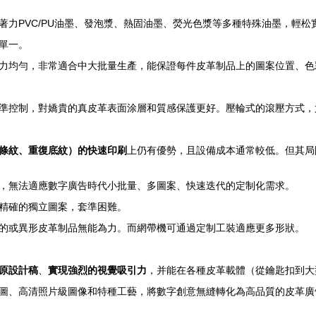
著力PVC/PU油墨、發泡漿、熱固油墨、熒光色漿等多種特殊油墨，輕
單一。
力均勻，非常適合中大批量生產，能保證每件皮革制品上的圖案位置、色
準控制，對嬌貴的真皮革表面涂層和質感保護更好。壓輪式的滾壓方式，
條紋、重復底紋）的快速印刷
上仍有優勢，且設備成本通常較低。但其局
，無法適應數字廣告時代小批量、多圖案、快速迭代的定制化需求。
精確的獨立圖案，套準困難。
的或異形皮革制品無能為力。而網帶機可通過定制工裝適應更多形狀。
原設計稿
、
實現強烈的視覺吸引力
，并能在各種皮革載體（從鑰匙扣到大
圖、高清照片級圖像和特種工藝，將數字創意無縫轉化為高品質的皮革廣