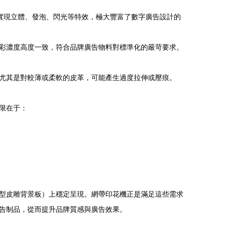
松實現立體、發泡、閃光等特效，極大豐富了數字廣告設計的
彩濃度高度一致，符合品牌廣告物料對標準化的嚴苛要求。
尤其是對較薄或柔軟的皮革，可能產生過度拉伸或壓痕。
限在于：
型皮雕背景板）上穩定呈現。網帶印花機正是滿足這些需求
告制品，從而提升品牌質感與廣告效果。