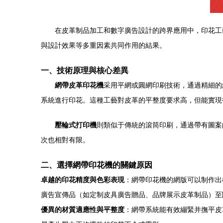
在皮革制品加工和數字廣告設計的跨界應用中，印花工
與設計效果等多重因素共同作用的結果。
一、技術原理與核心差異
網帶皮革印花機
采用平網或圓網印刷技術，通過精細的
系統進行印花。這種工藝對皮革的平整度要求高，但能實現
壓輪式打印機
則類似于傳統的滾筒印刷，通過帶有圖案
次也相對有限。
二、選擇網帶印花機的關鍵原因
卓越的印花精度與色彩表現
：網帶印花機的網版可以制作出
廣告宣傳品（如定制皮具廣告贈品、品牌展示皮革制品）至
優異的材質適應性與平整度
：網帶系統能有效繃緊并撫平皮