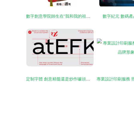
數字創意學院師生在“我和我的祖國”主題原創公益廣告設計賽中喜獲大豐收
數字紀元 數碼
定制字體 創意精髓還是炒作噱頭？—數字廣告設計的思維起點