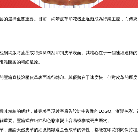
藝的選擇至關重要。目前，網帶皮革印花機正逐漸成為行業主流，而傳統
絲網網版將油墨或特殊涂料刮印到皮革表面。其核心在于一個連續運轉的
復雜圖案的精細還原。
的壓輪直接滾壓皮革表面進行轉印。其優勢在于速度快，但對皮革的厚度
極其精細的網點，能完美呈現數字廣告設計中復雜的LOGO、漸變色彩
關重要。壓輪式在細節和色彩漸變上容易模糊或丟失層次。
革，無論天然皮革的細微褶皺還是合成革的彈性，都能在印花瞬間保持穩