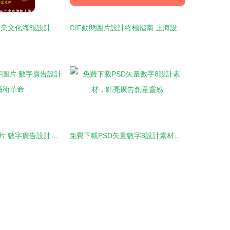
探索數字能量 企業文化海報設計——神秘數字能量學海報矢量圖免費下載（1167像素 PSD格式，編號32604650）
GIF動態圖片設計終極指南 上海設計公司尚略廣告分享的數字廣告設計秘籍
水彩混色數字圖片 數字廣告設計的藝術革命
免費下載PSD矢量數字8設計素材，點亮廣告創意靈感